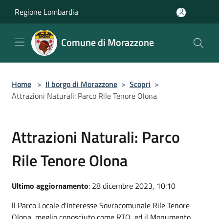
Salta al contenuto principale
Regione Lombardia
Comune di Morazzone
Home
>
Il borgo di Morazzone
>
Scopri
>
Attrazioni Naturali: Parco Rile Tenore Olona
Attrazioni Naturali: Parco
Rile Tenore Olona
Ultimo aggiornamento
: 28 dicembre 2023, 10:10
ll Parco Locale d'Interesse Sovracomunale Rile Tenore
Olona, meglio conosciuto come RTO, ed il Monumento