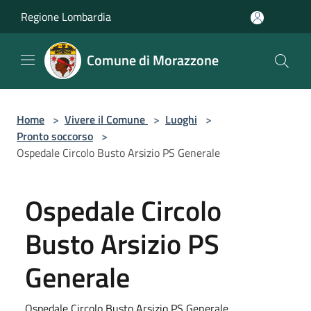
Salta al contenuto principale
Regione Lombardia
Comune di Morazzone
Home
>
Vivere il Comune
>
Luoghi
>
Pronto soccorso
>
Ospedale Circolo Busto Arsizio PS Generale
Ospedale Circolo
Busto Arsizio PS
Generale
Ospedale Circolo Busto Arsizio PS Generale