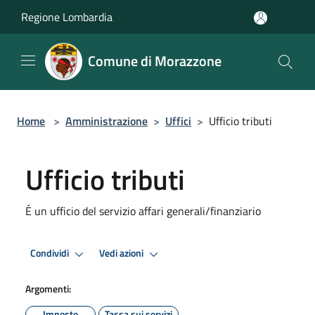
Salta al contenuto principale
Regione Lombardia
Comune di Morazzone
Home
>
Amministrazione
>
Uffici
>
Ufficio tributi
Ufficio tributi
É un ufficio del servizio affari generali/finanziario
Condividi
Vedi azioni
Argomenti:
Imposte
Tassa sui servizi