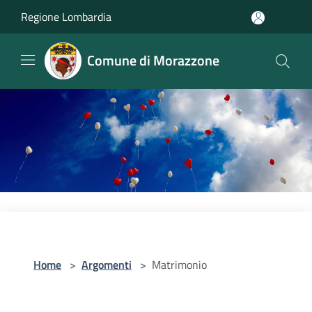
Salta al contenuto principale
Regione Lombardia
Comune di Morazzone
Home
>
Argomenti
>
Matrimonio