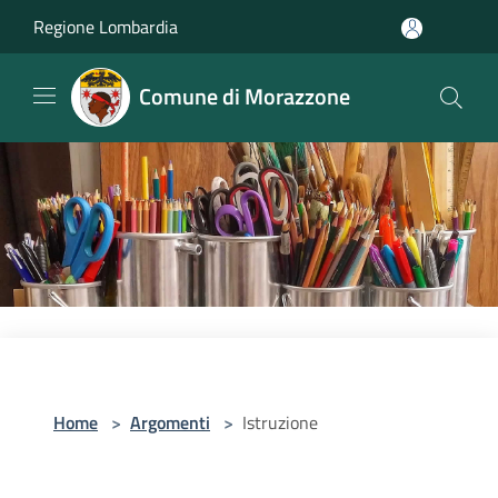
Salta al contenuto principale
Regione Lombardia
Comune di Morazzone
Home
>
Argomenti
>
Istruzione