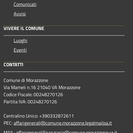
Comunicati
Avvisi
VIVERE IL COMUNE
Luoghi
Eventi
CONTATTI
Comune di Morazzone
Via Mameli n.16 21040 VA Morazzone
Codice Fiscale: 00248270126
Partita IVA: 00248270126
Centralino Unico: +390332872611
PEC:
affarigenerali@comune.morazzone.legalmailpa.it
MAIL:
affarigeneralifinanziario@comune.morazzone.va.it