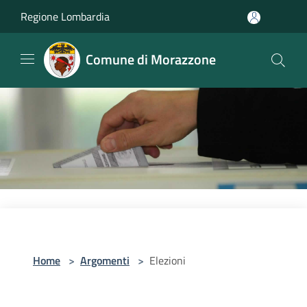
Salta al contenuto principale
Regione Lombardia
Comune di Morazzone
Home
>
Argomenti
>
Elezioni