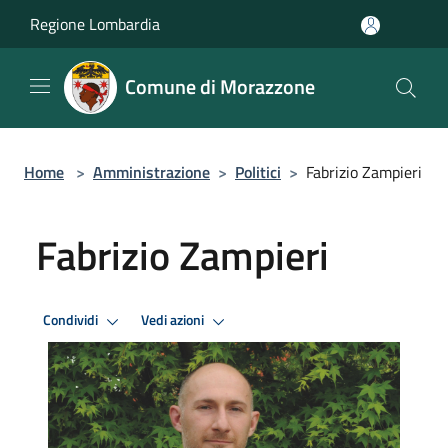
Salta al contenuto principale
Regione Lombardia
Comune di Morazzone
Home
>
Amministrazione
>
Politici
>
Fabrizio Zampieri
Fabrizio Zampieri
Condividi
Vedi azioni