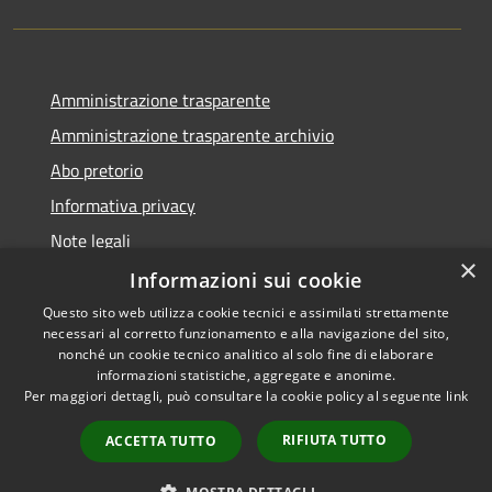
Amministrazione trasparente
Amministrazione trasparente archivio
Abo pretorio
Informativa privacy
Note legali
×
Dichiarazione di accessibilità
Informazioni sui cookie
Questo sito web utilizza cookie tecnici e assimilati strettamente
necessari al corretto funzionamento e alla navigazione del sito,
nonché un cookie tecnico analitico al solo fine di elaborare
informazioni statistiche, aggregate e anonime.
RSS
Copyright © 2026 • Comune di
Per maggiori dettagli, può consultare la cookie policy al seguente
link
Accessibilità
Morazzone • Powered by
Privacy
Municipium
Accesso
•
RIFIUTA TUTTO
ACCETTA TUTTO
Cookie
redazione
Mappa del sito