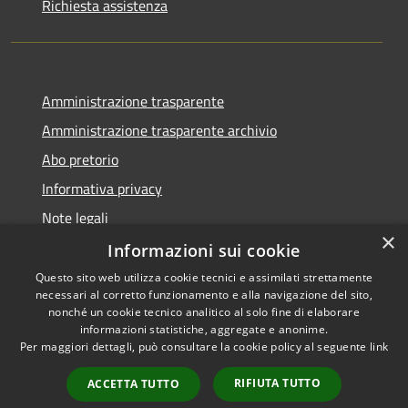
Richiesta assistenza
Amministrazione trasparente
Amministrazione trasparente archivio
Abo pretorio
Informativa privacy
Note legali
×
Dichiarazione di accessibilità
Informazioni sui cookie
Questo sito web utilizza cookie tecnici e assimilati strettamente
necessari al corretto funzionamento e alla navigazione del sito,
nonché un cookie tecnico analitico al solo fine di elaborare
informazioni statistiche, aggregate e anonime.
RSS
Copyright © 2026 • Comune di
Per maggiori dettagli, può consultare la cookie policy al seguente
link
Accessibilità
Morazzone • Powered by
Privacy
Municipium
Accesso
•
RIFIUTA TUTTO
ACCETTA TUTTO
Cookie
redazione