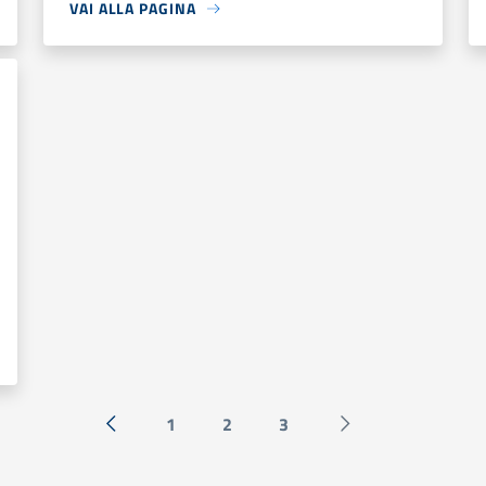
VAI ALLA PAGINA
1
2
3
« Precedente
Successiva »