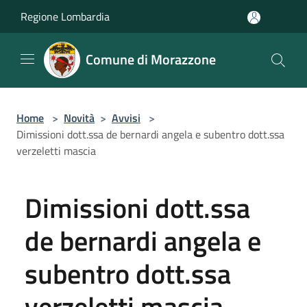
Salta al contenuto principale
Regione Lombardia
Comune di Morazzone
Home
>
Novità
>
Avvisi
>
Dimissioni dott.ssa de bernardi angela e subentro dott.ssa
verzeletti mascia
Dimissioni dott.ssa
de bernardi angela e
subentro dott.ssa
verzeletti mascia